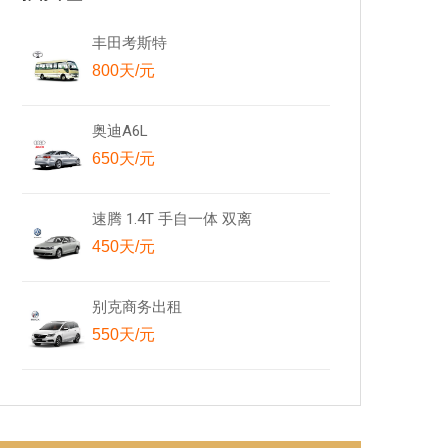
丰田考斯特
800天/元
奥迪A6L
650天/元
速腾 1.4T 手自一体 双离
450天/元
别克商务出租
550天/元