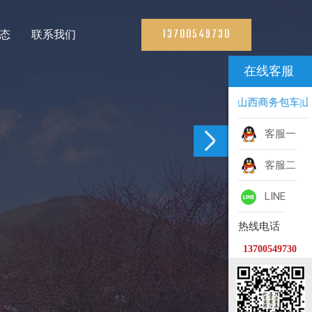
13700549730
态
联系我们
在线客服
山西旅游包车|山西商务包车|山
客服一
客服二
LINE
热线电话
13700549730