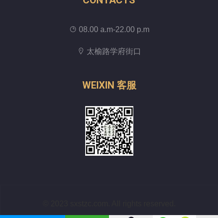
CONTACTS
08.00 a.m-22.00 p.m
太榆路学府街口
WEIXIN 客服
© 2023 sxstzc.com. All rights reserved.