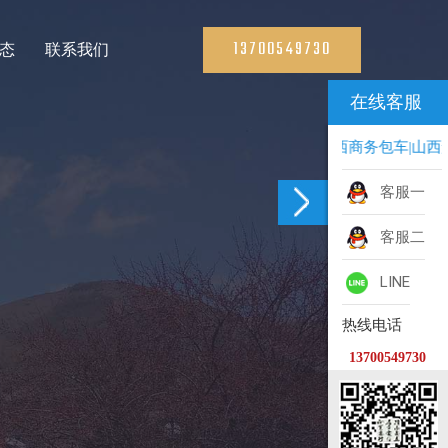
13700549730
态
联系我们
在线客服
山西旅游包车|山西商务包车|山西景
客服一
客服二
LINE
热线电话
13700549730