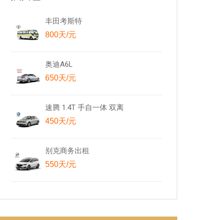
丰田考斯特
800天/元
奥迪A6L
650天/元
速腾 1.4T 手自一体 双离
450天/元
别克商务出租
550天/元